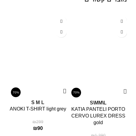
70%
70%
tie
S
M
L
S\M
M\L
ANOKI T-SHIRT light grey
KATIA PANTELI PORTO
CERVO LUREX DRESS
₪
299
gold
₪
90
₪
1,390