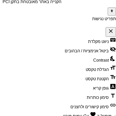
הקנייה באתר מאובטחת בתקן PCI
תפריט נגישות
close
keyboard
פתיחה
ניווט מקלדת
וסגירה
visibility_off
ביטול אנימציות / הבהובים
של
nights_stay
תפריט
Contrast
הנגישות
format_size
הגדלת טקסט
text_fields
הקטנת טקסט
font_download
גופן קריא
title
סימון כותרות
link
סימון קישורים ולחצנים
favorite
אהבה