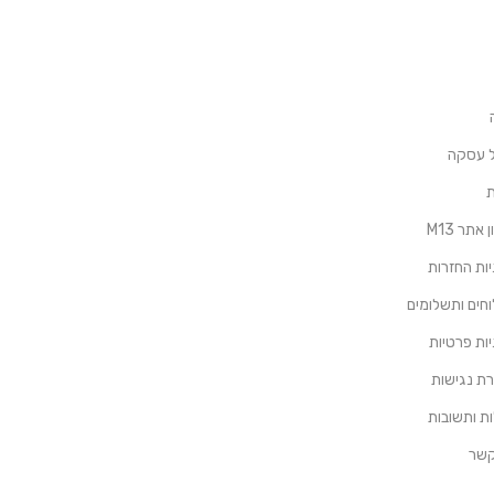
ל עסקה
ת
אתר M13
ות החזרות
חים ותשלומים
ות פרטיות
ת נגישות
ת ותשובות
קשר