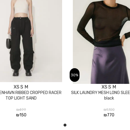
30%
XS
S
M
XS
S
M
בחר אפשרויות
ENHAVN RIBBED CROPPED RACER
SILK LAUNDRY MESH LONG SLEE
TOP LIGHT SAND
black
₪
499
₪
1,100
₪
150
₪
770