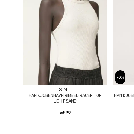
70%
S
M
L
בחר אפשרויות
HAN KJOBENHAVN RIBBED RACER TOP
HAN KJOB
LIGHT SAND
₪
599