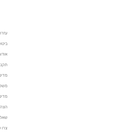
עזרה
ביטו
אודו
תקנון 
מדיני
משלו
מדיני
הצהר
שאלו
צרו 