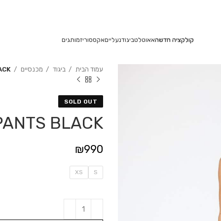
משלוחים חינם בקנייה מעל 350₪
קולקציה חדשה
אאוטלט
ביגוד
נעליים
אקססוריז
מותגים
עמוד הבית
ביגוד
מכנסיים
ACK
SOLD OUT
 PANTS BLACK
₪
990
XS
S