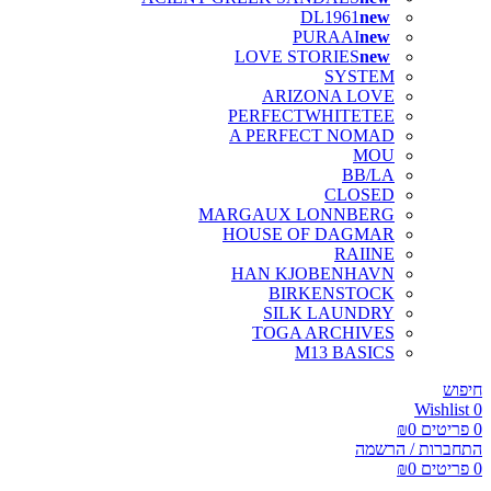
DL1961
PURAAI
LOVE STORIES
SYSTEM
ARIZONA LOVE
PERFECTWHITETEE
A PERFECT NOMAD
MOU
BB/LA
CLOSED
MARGAUX LONNBERG
HOUSE OF DAGMAR
RAIINE
HAN KJOBENHAVN
BIRKENSTOCK
SILK LAUNDRY
TOGA ARCHIVES
M13 BASICS
חיפוש
Wishlist
0
0
פריטים
0
₪
התחברות / הרשמה
0
פריטים
0
₪