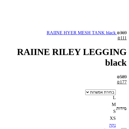
RAIINE HYER MESH TANK black
₪
369
₪
111
RAIINE RILEY LEGGING
black
₪
589
₪
177
L
M
מידות
S
XS
נקה