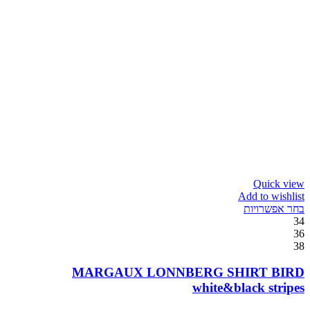
Quick view
Add to wishlist
בחר אפשרויות
34
36
38
MARGAUX LONNBERG SHIRT BIRD
white&black stripes