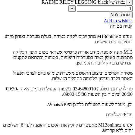
כמות של RAIINE RILEY LEGGING black
הוספה לסל
Add to wishlist
קנייה בטוחה
אנחנו ב M13online מתחייבים לקניה בטוחה, בעלת מערכת בטחון מידע
וחסיון פרטים אישיים.
M13 אינה אוספת מידע אודות כרטיסי אשראי בשום אופן. הסליקה
מתבצעת באופן בטוח במערכות חיצוניות, בטוחות ובהתאם לתקנים
הנדרשים בחוק לרבות תקני pci.
מסירת הפרטים וביצוע התשלום מאשרת שימוש בהם לצרכי תפעול
האתר בלבד ועדכון הלקוחה בתהליך המשלוח.
פה לרשותכן בטלפון 03-6480910 בשעות הפעילות בימים א׳-ה׳ 09:30-
20:00 וביום ו׳ בין השעות 09:00-15:00.
וכן, מעבר לשעות הפעילות בלחצן הWhatsAPP.
עד 6 תשלומים
אנחנו בM13online מאפשרים לחלק את הסכום ההזמנה לעד 6 תשלומים
זהים ללא קרדיט.