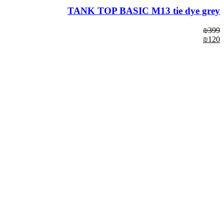
TANK TOP BASIC M13 tie dye grey
₪
399
₪
120