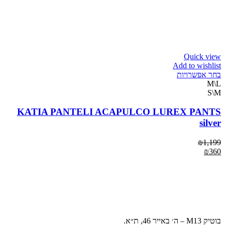
Quick view
Add to wishlist
בחר אפשרויות
M\L
S\M
KATIA PANTELI ACAPULCO LUREX PANTS
silver
₪
1,199
₪
360
בוטיק M13 – ה׳ באייר 46, ת״א.