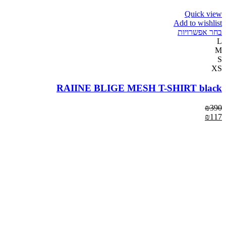
Quick view
Add to wishlist
בחר אפשרויות
L
M
S
XS
RAIINE BLIGE MESH T-SHIRT black
₪
390
₪
117