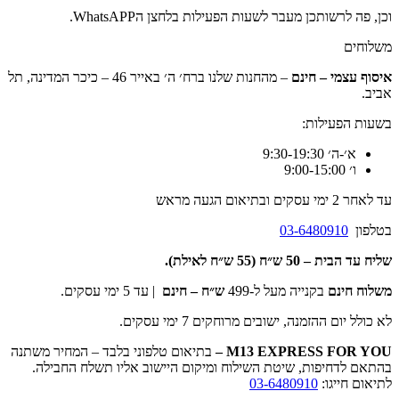
וכן, פה לרשותכן מעבר לשעות הפעילות בלחצן הWhatsAPP.
משלוחים
איסוף עצמי – חינם
– מהחנות שלנו ברח׳ ה׳ באייר 46 – כיכר המדינה, תל
אביב.
בשעות הפעילות:
א׳-ה׳ 9:30-19:30
ו׳ 9:00-15:00
עד לאחר 2 ימי עסקים ובתיאום הגעה מראש
בטלפון
03-6480910
שליח עד הבית –
50 ש״ח (55 ש״ח לאילת).
משלוח חינם
בקנייה מעל ל-499
ש״ח – חינם
| עד 5 ימי עסקים.
לא כולל יום ההזמנה, ישובים מרוחקים 7 ימי עסקים.
M13 EXPRESS FOR YOU
–
בתיאום טלפוני בלבד – המחיר משתנה
בהתאם לדחיפות, שיטת השילוח ומיקום היישוב אליו תשלח החבילה.
לתיאום חייגו:
03-6480910