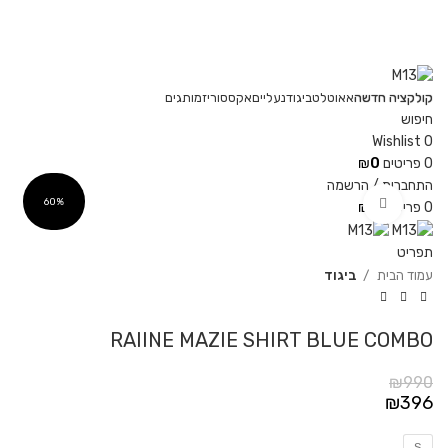
משלוחים חינם בקנייה מעל 350 ₪
קולקציה חדשה
אאוטלט
ביגוד
נעליים
אקססוריז
מותגים
חיפוש
Wishlist
0
0
פריטים
0
₪
התחברות / הרשמה
Click to enlarge
60%
0
פריטים
0
₪
תפריט
עמוד הבית
ביגוד
RAIINE MAZIE SHIRT BLUE COMBO
₪
990
₪
396
S