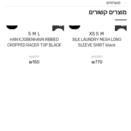
משלוחים
מוצרים קשורים
70%
30%
S
M
L
XS
S
M
HAN KJOBENHAVN RIBBED
SILK LAUNDRY MESH LONG
CROPPED RACER TOP BLACK
SLEEVE SHIRT black
₪
499
₪
1,100
₪
150
₪
770
R