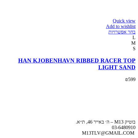
Quick view
Add to wishlist
בחר אפשרויות
L
M
S
HAN KJOBENHAVN RIBBED RACER TOP
LIGHT SAND
₪
599
בוטיק M13 – ה׳ באייר 46, ת״א.
03-6480910
M13TLV@GMAIL.COM