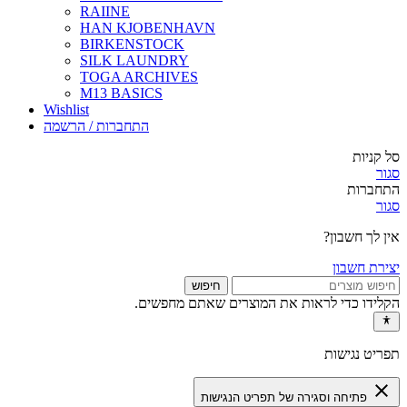
RAIINE
HAN KJOBENHAVN
BIRKENSTOCK
SILK LAUNDRY
TOGA ARCHIVES
M13 BASICS
Wishlist
התחברות / הרשמה
סל קניות
סגור
התחברות
סגור
אין לך חשבון?
יצירת חשבון
חיפוש
הקלידו כדי לראות את המוצרים שאתם מחפשים.
תפריט נגישות
close
פתיחה וסגירה של תפריט הנגישות