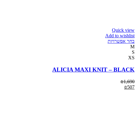
Quick view
Add to wishlist
בחר אפשרויות
M
S
XS
ALICIA MAXI KNIT – BLACK
₪
1,690
₪
507