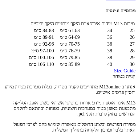
מכנסיים וג׳ינסים
מידות M13
מידות אירופאיות
היקף מותניים
היקף יריכיים
25
34
61-63 ס״מ
84-88 ס״מ
26
36
64-69 ס״מ
89-91 ס״מ
27
36
70-75 ס״מ
92-96 ס״מ
28
38
76-79 ס״מ
97-100 ס״מ
29
38
79-85 ס״מ
100-106 ס״מ
30
40
85-89 ס״מ
106-110 ס״מ
Size Guide
קנייה בטוחה
אנחנו ב M13online מתחייבים לקניה בטוחה, בעלת מערכת בטחון מידע
וחסיון פרטים אישיים.
M13 אינה אוספת מידע אודות כרטיסי אשראי בשום אופן. הסליקה
מתבצעת באופן בטוח במערכות חיצוניות, בטוחות ובהתאם לתקנים
הנדרשים בחוק לרבות תקני pci.
מסירת הפרטים וביצוע התשלום מאשרת שימוש בהם לצרכי תפעול
האתר בלבד ועדכון הלקוחה בתהליך המשלוח.