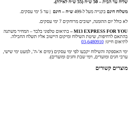
שליח עד הבית –
50 ש״ח (55 ש״ח לאילת).
משלוח חינם
בקנייה מעל ל-499
ש״ח – חינם
| עד 5 ימי עסקים.
לא כולל יום ההזמנה, ישובים מרוחקים 7 ימי עסקים.
M13 EXPRESS FOR YOU
–
בתיאום טלפוני בלבד – המחיר משתנה
בהתאם לדחיפות, שיטת השילוח ומיקום היישוב אליו תשלח החבילה.
לתיאום חייגו:
03-6480910
ימי האספקה והשילוח יקבעו לפי ימי עסקים (ימים א’-ה’, למעט ימי שישי,
ערבי חגים ומועדים, וימי שבת וחגים ומועדים).
מוצרים קשורים