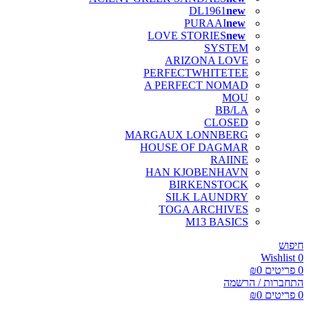
DL1961
PURAAI
LOVE STORIES
SYSTEM
ARIZONA LOVE
PERFECTWHITETEE
A PERFECT NOMAD
MOU
BB/LA
CLOSED
MARGAUX LONNBERG
HOUSE OF DAGMAR
RAIINE
HAN KJOBENHAVN
BIRKENSTOCK
SILK LAUNDRY
TOGA ARCHIVES
M13 BASICS
חיפוש
Wishlist
0
0
פריטים
0
₪
התחברות / הרשמה
0
פריטים
0
₪