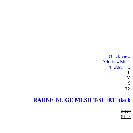
Quick view
Add to wishlist
בחר אפשרויות
L
M
S
XS
RAIINE BLIGE MESH T-SHIRT black
₪
390
₪
117