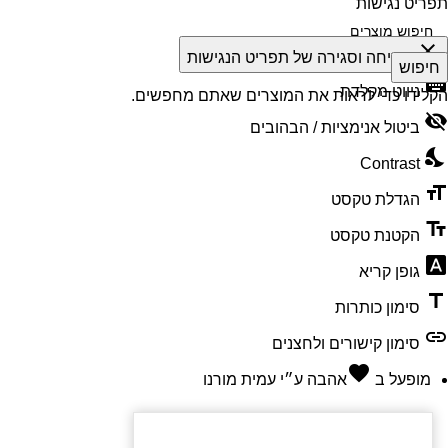
תפריט נגישות
close
פתיחה וסגירה של תפריט הנגישות
חיפוש
keyboard
ניווט מקלדת
הקלידו כדי לראות את המוצרים שאתם מחפשים.
visibility_off
ביטול אנימציות / הבהובים
nights_stay
Contrast
format_size
הגדלת טקסט
text_fields
הקטנת טקסט
font_download
גופן קריא
title
סימון כותרות
link
סימון קישורים ולחצנים
favorite
מופעל ב
אהבה
ע״י
עמית מורנו