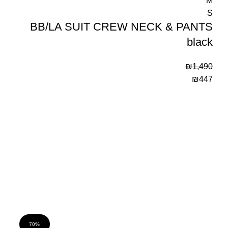
M
S
BB/LA SUIT CREW NECK & PANTS
black
₪
1,490
₪
447
70%