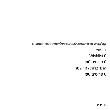
משלוחים חינם בקנייה מעל 350 ₪
קולקציה חדשה
אאוטלט
ביגוד
נעליים
אקססוריז
מותגים
חיפוש
Wishlist
0
0
פריטים
0
₪
התחברות / הרשמה
0
פריטים
0
₪
תפריט