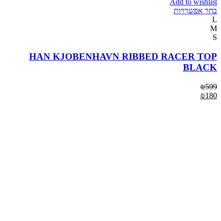
Add to wishlist
בחר אפשרויות
L
M
S
HAN KJOBENHAVN RIBBED RACER TOP
BLACK
₪
599
₪
180