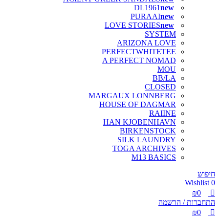
DL1961
PURAAI
LOVE STORIES
SYSTEM
ARIZONA LOVE
PERFECTWHITETEE
A PERFECT NOMAD
MOU
BB/LA
CLOSED
MARGAUX LONNBERG
HOUSE OF DAGMAR
RAIINE
HAN KJOBENHAVN
BIRKENSTOCK
SILK LAUNDRY
TOGA ARCHIVES
M13 BASICS
חיפוש
Wishlist
0
₪
0
התחברות / הרשמה
₪
0