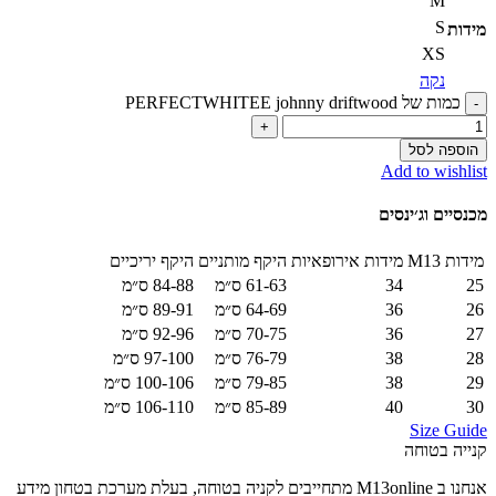
M
S
מידות
XS
נקה
כמות של PERFECTWHITEE johnny driftwood
הוספה לסל
Add to wishlist
מכנסיים וג׳ינסים
מידות M13
מידות אירופאיות
היקף מותניים
היקף יריכיים
25
34
61-63 ס״מ
84-88 ס״מ
26
36
64-69 ס״מ
89-91 ס״מ
27
36
70-75 ס״מ
92-96 ס״מ
28
38
76-79 ס״מ
97-100 ס״מ
29
38
79-85 ס״מ
100-106 ס״מ
30
40
85-89 ס״מ
106-110 ס״מ
Size Guide
קנייה בטוחה
אנחנו ב M13online מתחייבים לקניה בטוחה, בעלת מערכת בטחון מידע