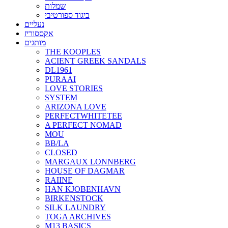
שמלות
ביגוד ספורטיבי
נעליים
אקססוריז
מותגים
THE KOOPLES
ACIENT GREEK SANDALS
DL1961
PURAAI
LOVE STORIES
SYSTEM
ARIZONA LOVE
PERFECTWHITETEE
A PERFECT NOMAD
MOU
BB/LA
CLOSED
MARGAUX LONNBERG
HOUSE OF DAGMAR
RAIINE
HAN KJOBENHAVN
BIRKENSTOCK
SILK LAUNDRY
TOGA ARCHIVES
M13 BASICS