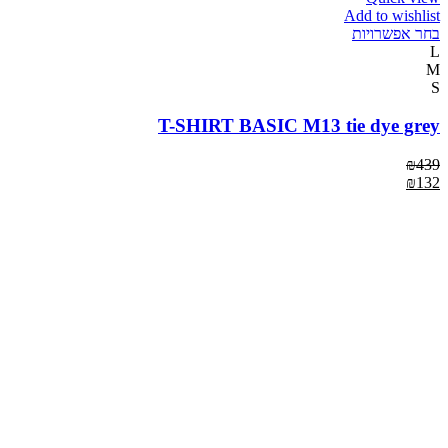
Add to wishlist
בחר אפשרויות
L
M
S
T-SHIRT BASIC M13 tie dye grey
₪
439
₪
132