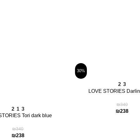
–
M13 EXPRESS FOR YOU
השילוח ומיקום היישוב אליו תש
ימי האספקה והשילוח יקבעו לפי 
שבת וחגים ומועדים).
30%
2
3
LOVE STORIES Darlin
₪
340
בחר אפשרויות
2
1
3
₪
238
TORIES Tori dark blue
₪
340
₪
238