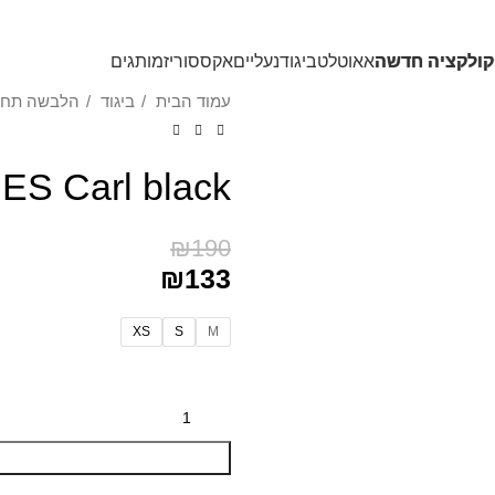
משלוחים חינם בקנייה מעל 350₪
קולקציה חדשה
אאוטלט
ביגוד
נעליים
אקססוריז
מותגים
עמוד הבית
ביגוד
הלבשה תחת
S Carl black
₪
190
₪
133
XS
S
M