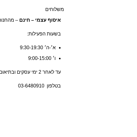
משלוחים
איסוף עצמי – חינם
– מהחנות שלנו ברח
בשעות הפעילות:
א׳-ה׳ 9:30-19:30
ו׳ 9:00-15:00
עד לאחר 2 ימי עסקים ובתיאום הגעה מראש
בטלפון
03-6480910
שליח עד הבית –
50 ש״ח (55 ש״ח לאילת).
משלוח חינם
בקנייה מעל ל-499
לא כולל יום ההזמנה, ישובים מרוחקים 7 י