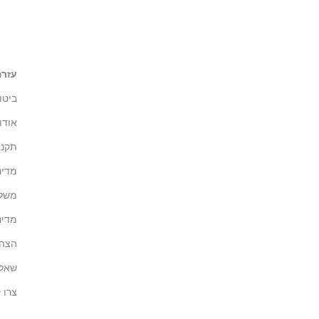
עזרה
ביטו
אודו
תקנון
מדינ
משלו
מדינ
הצהר
שאלו
צרו 