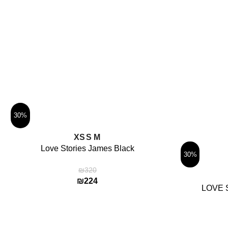
בתיאום טלפוני בלבד – המחיר משתנה בהתאם לדחיפות, שיטת
לח החבילה. לתיאום חייגו:
03-6480910
ימי עסקים (ימים א’-ה’, למעט ימי שישי, ערבי חגים ומועדים, וימי
30%
בחר אפשרויות
XS
S
M
Love Stories James Black
30%
₪
320
₪
224
LOVE S