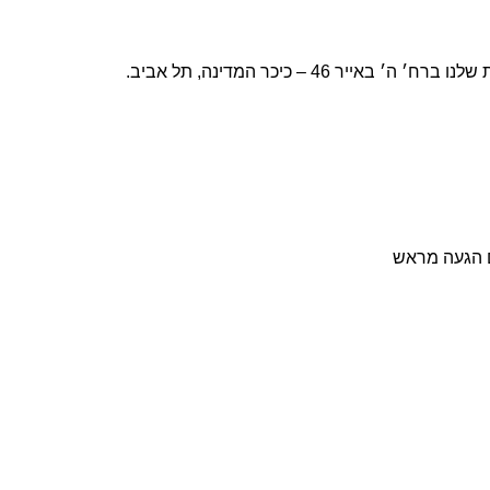
׳ ה׳ באייר 46 – כיכר המדינה, תל אביב.
ש״ח – חינם
| עד 5 ימי עסקים.
מי עסקים.