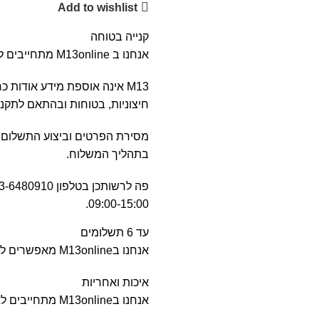
Add to wishlist
קנייה בטוחה
אנחנו ב M13online מתחייבים לקניה בטוחה, בעלת מערכת בטחון מידע וחסיון פרטים אישיים.
M13 אינה אוספת מידע אודות
חיצוניות, בטוחות ובהתאם לתקנים 
מסירת הפרטים וביצוע התשלום 
בתהליך המשלוח.
09:00-15:00.
עד 6 תשלומים
וכן, מעבר לשעות הפעילות בלחצן הatsAPP
אנחנו בM13online מאפשרים לחלק את הסכום ההזמנה לעד 6 תשלומים זהים ללא קרדיט.
איכות ואחריות
אנחנו בM13online מתחייבים לאיכות הגבוהה ביותר.