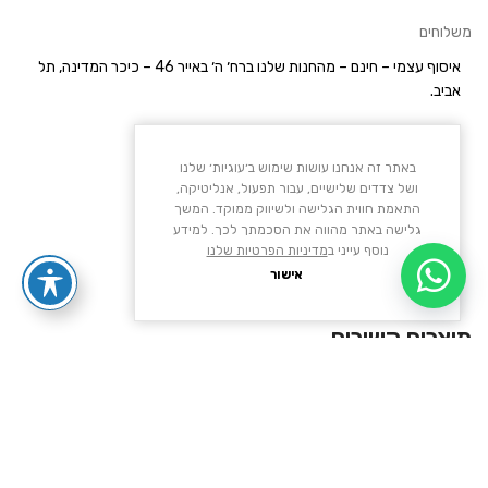
משלוחים
איסוף עצמי – חינם
– מהחנות שלנו ברח׳ ה׳ באייר 46 – כיכר המדינה, תל
אביב.
בשעות הפעילות:
באתר זה אנחנו עושות שימוש ב׳עוגיות׳ שלנו
א׳-ה׳ 9:30-19:30
ושל צדדים שלישיים, עבור תפעול, אנליטיקה,
התאמת חווית הגלישה ולשיווק ממוקד. המשך
ו׳ 9:00-15:00
גלישה באתר מהווה את הסכמתך לכך. למידע
נוסף עייני ב
מדיניות הפרטיות שלנו
עד לאחר 2 ימי עסקים ובתיאום הגעה מראש
אישור
בטלפון
03-6480910
מוצרים קשורים
שליח עד הבית –
50 ש״ח (55 ש״ח לאילת).
60%
60%
משלוח חינם
בקנייה מעל ל-499
ש״ח – חינם
| עד 5 ימי עסקים.
40
39
38
37
40
39
38
37
TOGA PULLA white soft leather
TOGA PULLA BLACK POLIDO
לא כולל יום ההזמנה, ישובים מרוחקים 7 ימי עסקים.
₪
1,920
₪
2,190