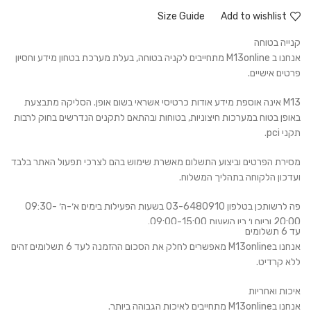
Size Guide
Add to wishlist
קנייה בטוחה
אנחנו ב M13online מתחייבים לקניה בטוחה, בעלת מערכת בטחון מידע וחסיון
פרטים אישיים.
M13 אינה אוספת מידע אודות כרטיסי אשראי בשום אופן. הסליקה מתבצעת
באופן בטוח במערכות חיצוניות, בטוחות ובהתאם לתקנים הנדרשים בחוק לרבות
תקני pci.
מסירת הפרטים וביצוע התשלום מאשרת שימוש בהם לצרכי תפעול האתר בלבד
ועדכון הלקוחה בתהליך המשלוח.
פה לרשותכן בטלפון 03-6480910 בשעות הפעילות בימים א׳-ה׳ 09:30-
20:00 וביום ו׳ בין השעות 09:00-15:00.
עד 6 תשלומים
אנחנו בM13online מאפשרים לחלק את הסכום ההזמנה לעד 6 תשלומים זהים
וכן, מעבר לשעות הפעילות בלחצן הWhatsAPP.
ללא קרדיט.
איכות ואחריות
אנחנו בM13online מתחייבים לאיכות הגבוהה ביותר.