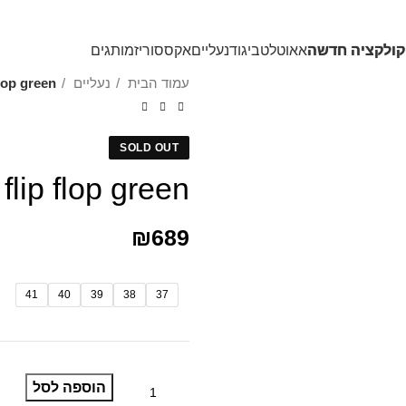
משלוחים חינם בקנייה מעל 350₪
קולקציה חדשה
אאוטלט
ביגוד
נעליים
אקססוריז
מותגים
עמוד הבית
נעליים
flop green
SOLD OUT
flip flop green
₪
689
41
40
39
38
37
הוספה לסל