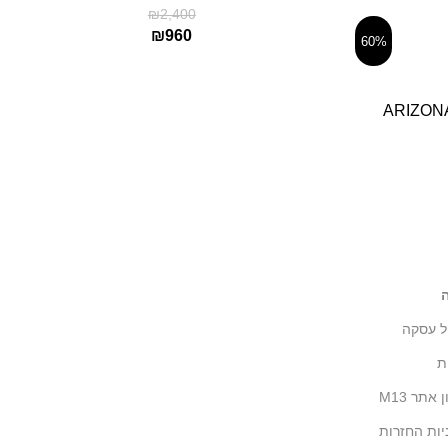
₪
2,400
₪
960
60%
ARIZONA
ל עסקה
ת
 אתר M13
יות החזרות