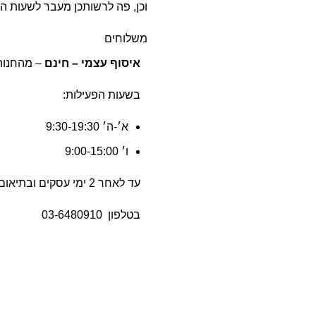
וכן, פה לרשותכן מעבר לשעות הפעילות
משלוחים
איסוף עצמי – חינם
– מהחנות שלנו ברח
בשעות הפעילות:
א׳-ה׳ 9:30-19:30
ו׳ 9:00-15:00
עד לאחר 2 ימי עסקים ובתיאום הגעה מראש
בטלפון
03-6480910
שליח עד הבית –
50 ש״ח (55 ש״ח לאילת).
משלוח חינם
בקנייה מעל ל-499
לא כולל יום ההזמנה, ישובים מרוחקים 7 י