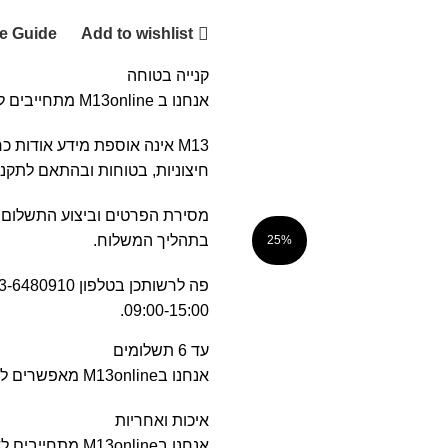
ze Guide
Add to wishlist
קנייה בטוחה
אנחנו ב M13online מתחייבים לקניה בטוחה, בעלת מערכת בטחון מידע וחסיון פרטים אישיים.
M13 אינה אוספת מידע אודות
חיצוניות, בטוחות ובהתאם לתקנים 
מסירת הפרטים וביצוע התשלום 
בתהליך המשלוח.
25%
09:00-15:00.
עד 6 תשלומים
וכן, מעבר לשעות הפעילות בלחצן הatsAPP
אנחנו בM13online מאפשרים לחלק את הסכום ההזמנה לעד 6 תשלומים זהים ללא קרדיט.
איכות ואחריות
אנחנו בM13online מתחייבים לאיכות הגבוהה ביותר.