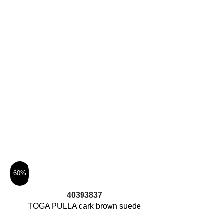
בתיאום טלפוני בלבד – המחיר משתנה בהתאם לדחיפות, שיטת
לח החבילה. לתיאום חייגו:
03-6480910
ימי עסקים (ימים א’-ה’, למעט ימי שישי, ערבי חגים ומועדים, וימי
60%
בחר אפשרויות
40
39
38
37
TOGA PULLA dark brown suede