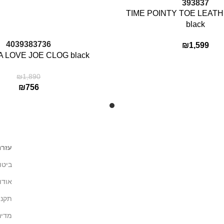
39
38
37
TIME POINTY TOE LEAT
black
בחר אפשרויות
40
39
38
37
36
₪
1,599
 LOVE JOE CLOG black
₪
1,890
₪
756
עזרה
ביטו
אודו
תקנון
מדינ