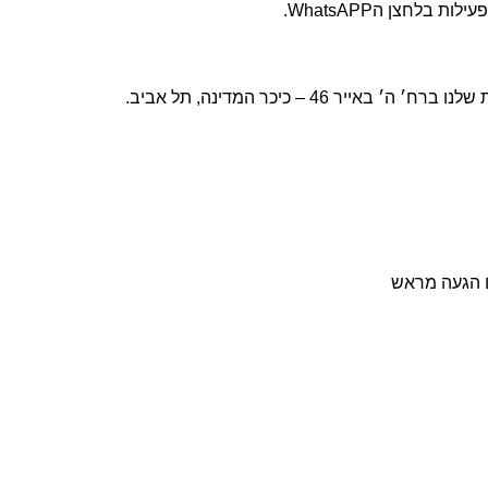
 בלחצן הWhatsAPP.
׳ ה׳ באייר 46 – כיכר המדינה, תל אביב.
ש״ח – חינם
| עד 5 ימי עסקים.
מי עסקים.