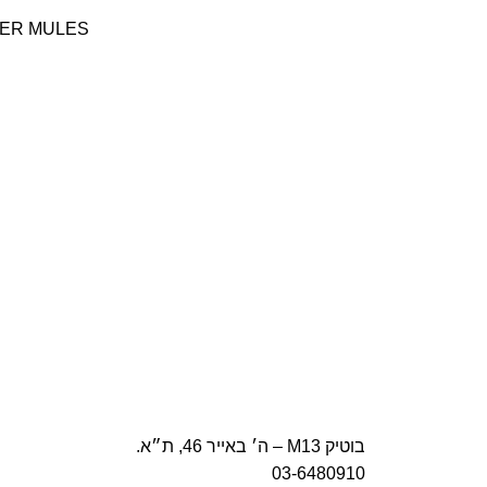
בחר אפשרויות
HER MULES
בוטיק M13 – ה׳ באייר 46, ת״א.
03-6480910