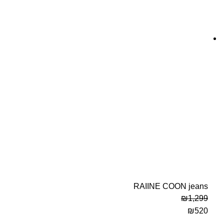
RAIINE COON jeans
₪
1,299
₪
520