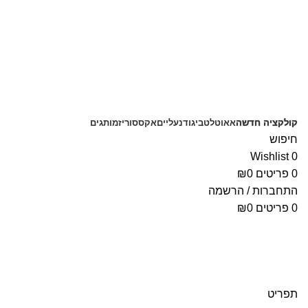
משלוחים חינם בקנייה מעל 350 ₪
קולקציה חדשה
אאוטלט
ביגוד
נעליים
אקססוריז
מותגים
חיפוש
Wishlist
0
0
פריטים
0
₪
התחברות / הרשמה
0
פריטים
0
₪
תפריט