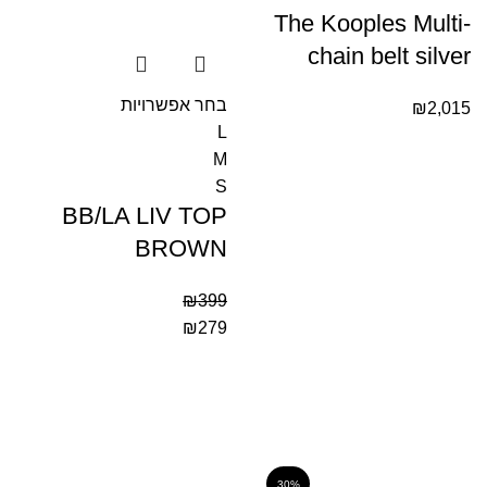
The Kooples Multi-
chain belt silver
בחר אפשרויות
₪
2,015
L
M
S
BB/LA LIV TOP
BROWN
₪
399
₪
279
30%