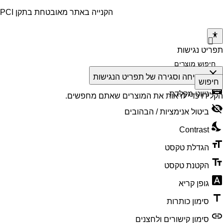
הקנייה באתר מאובטחת בתקן PCI
תפריט נגישות
close
פתיחה וסגירה של תפריט הנגישות
חיפוש
keyboard
ניווט מקלדת
הקלידו כדי לראות את המוצרים שאתם מחפשים.
visibility_off
ביטול אנימציות / הבהובים
nights_stay
Contrast
format_size
הגדלת טקסט
text_fields
הקטנת טקסט
font_download
גופן קריא
title
סימון כותרות
link
סימון קישורים ולחצנים