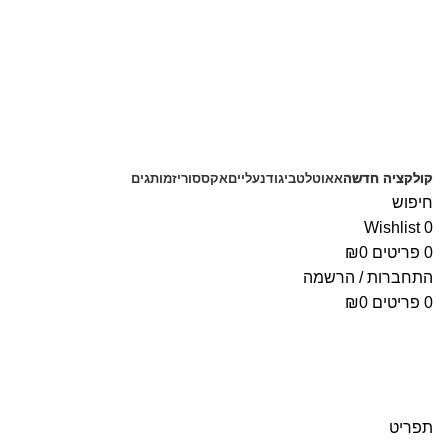
משלוחים חינם בקנייה מעל 350 ₪
קולקציה חדשה
אאוטלט
ביגוד
נעליים
אקססוריז
מותגים
חיפוש
Wishlist
0
0
פריטים
0
₪
התחברות / הרשמה
0
פריטים
0
₪
תפריט