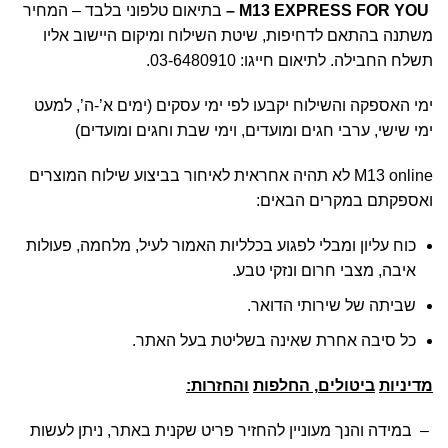
M13 EXPRESS FOR YOU
–
בתיאום טלפוני בלבד – המחיר
משתנה בהתאם לדחיפות, שיטת השילוח ומיקום היישוב אליו
תשלח החבילה. לתיאום חייגו: 03-6480910.
ימי האספקה והשילוח יקבעו לפי ימי עסקים (ימים א’-ה’, למעט
ימי שישי, ערבי חגים ומועדים, וימי שבת וחגים ומועדים)
M13 online לא תהיה אחראית לאיחור בביצוע שילוח המוצרים
ואספקתם במקרים הבאים:
כוח עליון ומבלי לפגוע בכלליות האמור לעיל, מלחמה, פעולות
איבה, מצבי חרום ונזקי טבע.
שביתה של שירותי הדואר.
כל סיבה אחרת שאינה בשליטת בעל האתר.
מדיניות
ביטולים
,
החלפות
והחזרות
:
– במידה והנך מעוניין להחזיר פריט שקנית באתר, ניתן לעשות