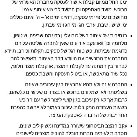
ימנו החל ממיום קבלת אישור לעסקה מחברת האשראי של
הרוכש. מועד האספקה וכן המועד לביצוע איסוף עצמי
מחושבים על פי ימי עסקים, דהיינו ימים א' – ה' ואינם כוללים
ימי שישי, שבת, ערבי חג ימי חג וימי שבתון.
בנסיבות של איחור בשל כוח עליון כדוגמת שריפה, שיטפון,
מלחמה וכו' ו/או עקב אירועים שאין לחברה שליטה עליהם
כדוגמת שביתות, פשיטות רגל של ספקים, תקלות וכיו"ב, תיידע
החברה את הרוכשים עם היוודע דבר האיחור ותאפשר להם
לבחור בין המתנה עד לקבלת המוצר, או קבלת מוצר חלופי,
ככל שזה מתאפשר, או ביטול העסקה והשבת כספם.
החברה אינה ולא תהא אחראית בגין עיכובים שאינם
בשליטתה ו/או שמקורם ברוכש או בצדדים שלישיים כלשהם,
לרבות אך לא רק עיכוב בגין קושי ליצור קשר עם הרוכש
בשעות העבודה המקובלות. עיכוב כאמור לא ייחשב כהפרת
התחייבות של החברה לאספקת המוצר.
עקב המצב הביטחוני ששורר במדינה ומשיקולים שונים,
מסרבות לעיתים חברות הובלה להוביל מוצרים ליישובים