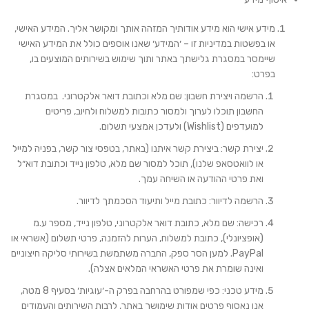
מידע אישי הוא מידע אודותיך המזהה אותך ומקושר אליך. המידע האישי,
או בפשטות במדיניות זו – ׳
המידע
׳ שאנו אוספים כולל את המידע האישי
שיימסר במסגרת גלישתך באתר ותוך שימוש בשירותים המוצעים בו,
בפרט:
הרשמה ויצירת חשבון
: שם מלא וכתובת דואר אלקטרוני. במסגרת
החשבון תוכלו לערוך ולמסור כתובות למשלוח ולחיוב, פריטים
למועדפים (Wishlist) ולעדכן אמצעי תשלום.
יצירת קשר
: ביצירת קשר איתנו (באתר, בטפסי צור קשר, בפניה למייל
או לוואטסאפ שלנו), תוכל למסור שם מלא, טלפון נייד וכתובת דוא״ל
ואת פרטי ההודעה או השיחה עמך.
הרשמה לדיוור
: כתובת מייל ותיעוד הסכמתך לדיוור.
רכישה
: שם מלא, כתובת דואר אלקטרוני, טלפון נייד, מספר ע.מ
(אופציונלי), כתובת למשלוח, הערות להזמנה, פרטי תשלום (אשראי או
PayPal. למען הסר ספק, החברה משתמשת בשירותי סליקה חיצוניים
ואינה שומרת את פרטי האשראי המלאים אצלה).
מידע טכני
: כפי שמפורט בהרחבה
בפרק ה-׳עוגיות׳ בסעיף 8 מטה
,
אנו נאסוף פרטים אודות שימושך באתר, לרבות השירותים והעמודים