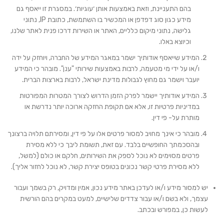
בהם התעניינת, וזאת באמצעות אותן ׳עוגיות׳. במסגרת זו ייאסף גם
מידע כגון סוג דפדפן או המכשיר בו השתמשת, כתובת IP, נתוני
גלישה, נתוני מיקום כלליים, האתר או השירות דרכו פנית לאתר שלנו,
וכיוצא באלו.
המידע שייאסף אודותיך ישמר במאגר המידע של החברה, ויוחזק על ידה
ו/או על ידי מי מטעמה, לרבות באמצעות שירותי "ענן". מובהר כי המידע
יועבר וישמר גם מחוץ לגבולות מדינת ישראל, לרבות בארצות הברית.
המידע אודותיך יישמר לפרק הזמן הדרוש לצורך המטרות המפורטות
במדיניות פרטיות זו, אלא אם תקופת החזקה ארוכה יותר נדרשת או
מותרת על- פי דין.
מובהר כי אינך מחויב למסור פרטים אלו על פי דין, ומסירתם תלויה ברצונך
ובהסכמתך החופשיים בלבד
. עם זאת, תשומת ליבך כי ללא מסירת
פרטים מסוימים לא נוכל לספק את השירותים, חלקם או כולם (למשל,
ללא מסירת פרטי קשר נכונים בטופס יצירת קשר, לא נוכל לחזור אליך).
יש למסור מידע ו/או לעדכן באתר מידע נכון, אמין ומדויק, רק בשמך ועבור
עצמך, ולא בשם ו/או עבור צדדים שלישיים, למעט במקרים בהם הורשית
לעשות כן, במפורש ובכתב.