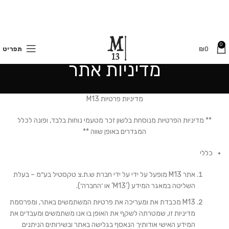
משלוחים חינם בקנייה מעל 350 ₪
0
0
₪
תפריט
מדיניות אתר
מדיניות פרטיות M13
** מדיניות הפרטיות מנוסחת בלשון זכר מטעמי נוחות בלבד, ופונה לכלל
המגדרים באופן שווה **
כללי
אתר M13 מופעל על ידי על ידי חברת ש.ת.צ טקסטיל בע״מ – בעלת
השליטה במאגר המידע (‘M13’ או ׳החברה׳).
M13 מכבדת את ומעריכה את פרטיות המשתמשים באתר, ומפרסמת
מדיניות זו, שמטרתה לשקף את האופן בו אנו משתמשים ומעבדים את
המידע האישי אודותיך הנאסף בגלישה באתר ובשירותים הניתנים