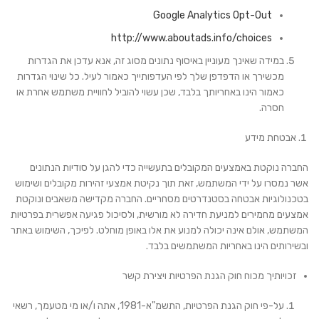
Google Analytics Opt-Out
http://www.aboutads.info/choices
במידה שאינך מעוניין באיסוף נתונים מסוג זה, אנא עדכן את הגדרות
מכשירך או הדפדפן שלך לפי העדפותייך כאמור לעיל. כל שינוי הגדרות
כאמור הינו באחריותך בלבד, שכן עשוי להוביל לחוויית משתמש אחרת או
חסרה.
אבטחת מידע
החברה נוקטת באמצעים המקובלים בתעשייה כדי להגן על סודיות הנתונים
אשר נמסרו על ידי המשתמש, זאת תוך נקיטת אמצעי זהירות מקובלים ושימוש
בטכנולוגיות אבטחה בסטנדרטים מסחריים. החברה מקדישה משאבים ונוקטת
אמצעים מחמירים למניעת חדירה לא מורשית, ולסיכול פגיעה אפשרית בפרטיות
המשתמש, אולם אינה יכולה למנוע את אלו באופן מוחלט. לפיכך, השימוש באתר
ובשירותים הינו באחריות המשתמשים בלבד.
זכויותיך מכוח חוק הגנת הפרטיות ויצירת קשר
על-פי חוק הגנת הפרטיות, התשמ"א-1981, אתה ו/או מי מטעמך, רשאי