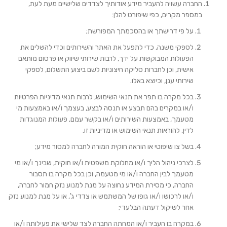
החברה עשויה להעביר מידע אודותיך לצדדים שלישיים מעת לעת,
במספר מקרים, כפי שיפורט להלן:
על פי דרישתך או בהסכמתך המפורשת;
לספקי משנה, כדי לתפעל את האתר והשירותים וכדי להשלים את
הפעולות המבוקשות על ידך, לרבות שירותי שיווק או פרסום מותאם
אישית, וכן לחברות סליקה חיצוניות לשם ביצוע התשלום, לספקי
שירותי ענן, וכיוצא באלו.
בכל מקרה בו תפר את תנאי השימוש, לרבות תנאי מדיניות הפרטיות
ו/או במקרים בהם תבצע או תנסה לבצע, בעצמך ו/או באמצעות מי
מטעמך, באמצעות השירותים ו/או בקשר עמם, פעולות המנוגדות
לדין, להוראות תנאי השימוש או מדיניות זו.
בשל צו שיפוטי או הוראה חוקית המורה לחברה למסור מידע;
לצרכי ניהול הליך ו/או מחלוקת משפטית ו/או חוקית, שבינך ו/או מי
מטעמך לבין החברה ו/או מי מטעמה, וכן בכל מקרה בו תסבור
החברה, כי מסירת המידע נחוצה על מנת למנוע נזק חמור לחברה,
ו/או לרכושו ו/או גופו של המשתמש או צדדי ג', או על מנת למנוע נזק
אחר לשיקול דעתה הבלעדי;
במקרה בו העביר ו/או המחתה החברה לצד שלישי את פעילותה ו/או