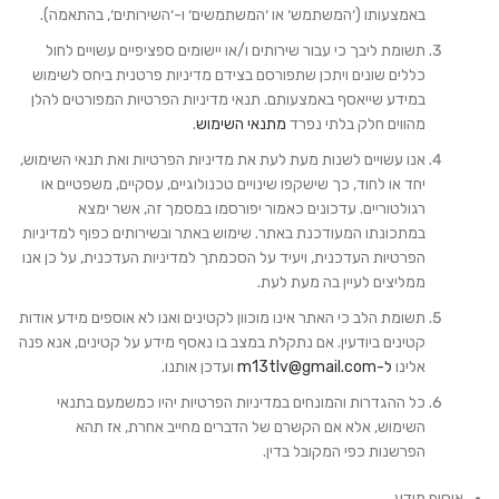
באמצעותו (׳
המשתמש׳
או
׳
המשתמשים
׳ ו-׳
השירותים
׳, בהתאמה).
תשומת ליבך כי עבור שירותים ו/או יישומים ספציפיים עשויים לחול
כללים שונים ויתכן שתפורסם בצידם מדיניות פרטנית ביחס לשימוש
במידע שייאסף באמצעותם. תנאי מדיניות הפרטיות המפורטים להלן
מהווים חלק בלתי נפרד
מתנאי השימוש
.
אנו עשויים לשנות מעת לעת את מדיניות הפרטיות ואת תנאי השימוש,
יחד או לחוד, כך שישקפו שינויים טכנולוגיים, עסקיים, משפטיים או
רגולטוריים. עדכונים כאמור יפורסמו במסמך זה, אשר ימצא
במתכונתו המעודכנת באתר.
שימוש באתר ובשירותים כפוף למדיניות
הפרטיות העדכנית, ויעיד על הסכמתך למדיניות העדכנית, על כן אנו
ממליצים לעיין בה מעת לעת.
תשומת הלב כי האתר אינו מוכוון לקטינים ואנו לא אוספים מידע אודות
קטינים ביודעין. אם נתקלת במצב בו נאסף מידע על קטינים, אנא פנה
אלינו
ל-m13tlv@gmail.com
ועדכן אותנו.
כל ההגדרות והמונחים במדיניות הפרטיות יהיו כמשמעם בתנאי
השימוש, אלא אם הקשרם של הדברים מחייב אחרת, אז תהא
הפרשנות כפי המקובל בדין.
איסוף מידע