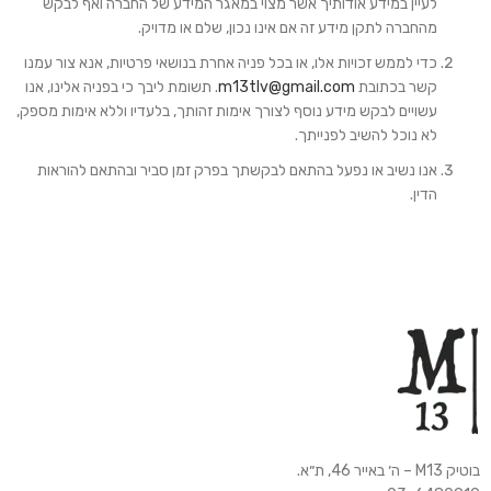
לעיין במידע אודותיך אשר מצוי במאגר המידע של החברה ואף לבקש
מהחברה לתקן מידע זה אם אינו נכון, שלם או מדויק.
כדי לממש זכויות אלו, או בכל פניה אחרת בנושאי פרטיות, אנא צור עמנו
קשר בכתובת
m13tlv@gmail.com
. תשומת ליבך כי בפניה אלינו, אנו
עשויים לבקש מידע נוסף לצורך אימות זהותך, בלעדיו וללא אימות מספק,
לא נוכל להשיב לפנייתך.
אנו נשיב או נפעל בהתאם לבקשתך בפרק זמן סביר ובהתאם להוראות
הדין.
בוטיק M13 – ה׳ באייר 46, ת״א.