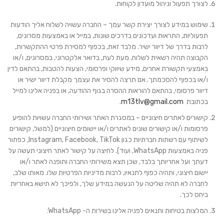
לצורך תפעול וניהול מועדון לקוחות.
שימוש במידע לצורך יצירת קשר עמך
– החברה עשויה לשלוח אליך הודעות
תפעוליות, התראות ועדכונים בדרכים שונות, במייל או באמצעות מסרונים,
לרבות בדרך של דיוור ישיר. מלבד זאת, בכפוף למסירת פרטי ההתקשרות,
הקבוצה תהיה רשאית לשלוח, מעת לעת, בדואר אלקטרוני, במסרונים, ו/או
באמצעי תקשורת אחרים, מידע שיווקי ופרסומי, הצעות להטבות, בהתאם לדין
ו/או בכפוף להסכמתך. אם תרצה להסיר את עצמך מקבלת דיוור ישיר או
דיוור פרסומי, בהתאם להוראות ההסרה בגוף ההודעה, או בפניה אלינו למייל
בכתובת
m13tlv@gmail.com
.
קישורים לאתרים חיצוניים
– במסגרת האתר ושירותי החברה עשויות להופיע
פרסומות ו/או קישורים שונים לאתרים ו/או יישומים חיצוניים (למשל, קישורים
לשיתוף עם רשתות חברתיות כגון Instagram, Facebook, TikTok, כפתור
פניה באמצעות WhatsApp, ועוד). לחיצה על קישור לאתר חיצוני תעשה על
דעתך ועל אחריותך בלבד, שכן תצא משירותי החברה ותופנה לאתר ו/או
יישום חיצוני, ותהיה כפוף לתנאיו, לרבות מדיניות הפרטיות שלו. מאותו שלב,
לחברה לא תהיה שליטה על הנעשה במידע שלך, ולפיכך לא תישא באחריות
ביחס לכך.
המלצות בטיחות ותנאים לפניה אלינו בשירות ה- WhatsApp
: