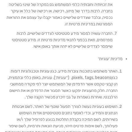
את זכויותיה וחובותיה כלפי המשתמש גם במקרה של שינוי בשליטה
בחברה, לרבות בדרך של מיזוג, רכישה, או רכישה של כלל או עיקר
נכסיה, ובלבד שצדדים שלישיים כאמור יקבלו על עצמם את ההוראות
המפורטות במדיניות פרטיות זו.
החברה עשויה למסור מידע סטטיסטי לצדדים שלישיים, לרבות
מפרסמים, וזאת בכפוף לתנאי מדיניות פרטיות זו. מידע סטטיסטי
שיימסר לצדדים שלישיים לא יזהה אותך באופן אישי.
מדיניות ׳עוגיות׳
האתר משתמש בתוכנות צוברות מידע, כגון עוגיות וטכנולוגיות דומות
כגוןpixels, tags, beacons, (׳׳
עוגיות
׳). עוגיות, באופן כללי ובתמצית,
הן קבצי טקסט אשר הדפדפן של המשתמש יוצר לפי פקודה ממחשבי
החברה. חלק מהעוגיות יפקעו כאשר תסגור את הדפדפן או את היישום
הרלבנטי, ואחרות נשמרות על גבי זיכרון מכשיר הקצה שלך.
השימוש בעוגיות נעשה לצורך תפעול שוטף של האתר, לשם אבטחת
הנתונים והמידע, וכדי לאסוף נתונים סטטיסטיים אודות השימוש
בשירותים, לשם תמיכה בקבלת החלטות בנוגע לפרופיל שלך ו/או
פעילותך, לשם אימות פרטים וזיהוי, מניעת הונאות ותרמיות, לשם שיפור