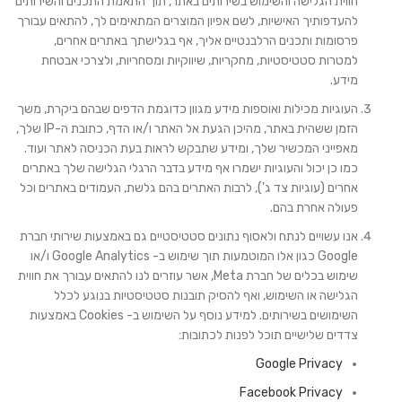
חווית הגלישה והשימוש בשירותים באתר, תוך התאמת התכנים והשירותים
להעדפותיך האישיות, לשם אפיון המוצרים המתאימים לך, להתאים עבורך
פרסומות ותכנים הרלבנטיים אליך, אף בגלישתך באתרים אחרים,
למטרות סטטיסטיות, מחקריות, שיווקיות ומסחריות, ולצרכי אבטחת
מידע.
העוגיות מכילות ואוספות מידע מגוון כדוגמת הדפים שבהם ביקרת, משך
הזמן ששהית באתר, מהיכן הגעת אל האתר ו/או הדף, כתובת ה-IP שלך,
מאפייני המכשיר שלך, ומידע שתבקש לראות בעת הכניסה לאתר ועוד.
כמו כן יכול והעוגיות ישמרו אף מידע בדבר הרגלי הגלישה שלך באתרים
אחרים (עוגיות צד ג'), לרבות האתרים בהם גלשת, העמודים באתרים וכל
פעולה אחרת בהם.
אנו עשויים לנתח ולאסוף נתונים סטטיסטיים גם באמצעות שירותי חברת
Google כגון אלו המוטמעות תוך שימוש ב- Google Analytics ו/או
שימוש בכלים של חברת Meta, אשר עוזרים לנו להתאים עבורך את חווית
הגלישה או השימוש, ואף להסיק תובנות סטטיסטיות בנוגע לכלל
השימושים בשירותים. למידע נוסף על השימוש ב- Cookies באמצעות
צדדים שלישיים תוכל לפנות לכתובות:
Google Privacy
Facebook Privacy