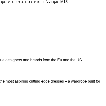
M13 הוקם על ידי מרינה סננס. מרינה עוסקת בעולם האופנה כבר למעלה מארבעה עשורים, מוכרת ונחשבת כמובילת דעת, ובעיקר, בוחרת את הכל – בעצמה.
ique designers and brands from the Eu and the US.
the most aspiring cutting edge dresses – a wardrobe built for