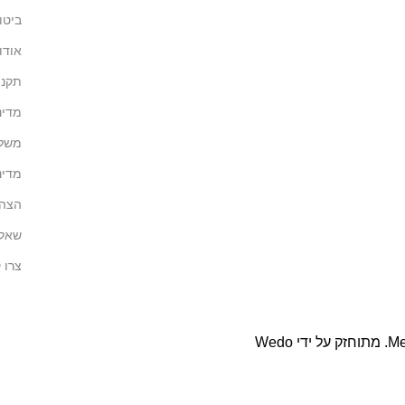
ביטו
אודו
תקנון
מדינ
משלו
מדינ
הצהר
שאלו
צרו 
Me
. מתוחזק על ידי
Wedo