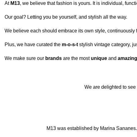
At
M13
, we believe that fashion is yours. It is individual, fu
Our goal? Letting you be yourself, and stylish all the way.
We believe each should embrace its own style, continuously fe
Plus, we have curated the
m-o-s-t
stylish
vintage category
, j
We make sure our
brands
are the most
unique
and
amazin
We are delighted to see y
M13 was established by Marina Sananes. Ma